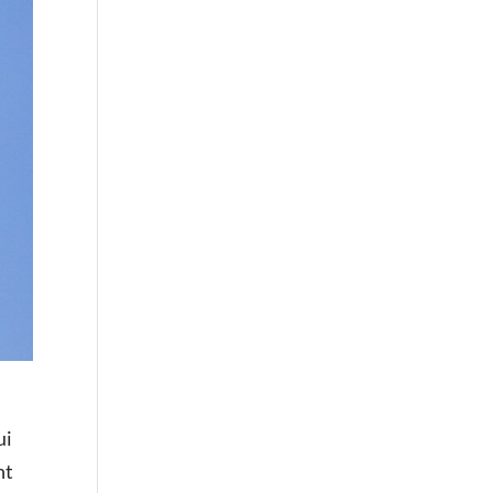
ui
nt