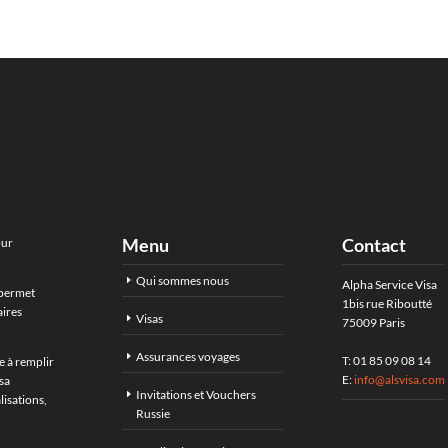
Menu
Contact
our
Qui sommes nous
Alpha Service Visa
 permet
1bis rue Riboutté
aires
Visas
75009 Paris
Assurances voyages
T: 01 85 09 08 14
e à remplir
E:
info@alsvisa.com
sa
Invitations et Vouchers
lisations,
Russie