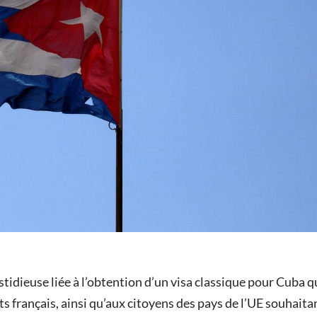
tidieuse liée à l’obtention d’un visa classique pour Cuba q
ts français, ainsi qu’aux citoyens des pays de l’UE souhaita