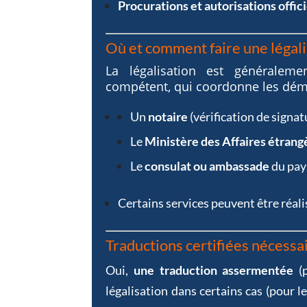
Procurations et autorisations offici
Où et comment faire une légali
La légalisation est généraleme
compétent, qui coordonne les déma
Un
notaire
(vérification de signat
Le
Ministère des Affaires étrang
Le
consulat ou ambassade
du pay
Certains services peuvent être réal
Traductions certifiées nécessa
Oui,
une traduction assermentée
(p
légalisation dans certains cas (pour l