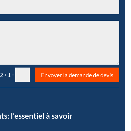
=
Envoyer la demande de devis
2 + 1
: l’essentiel à savoir