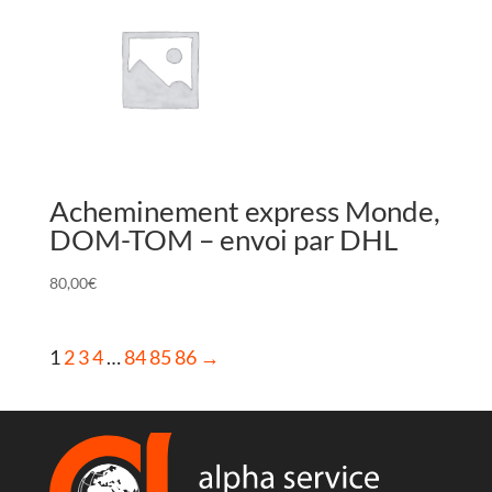
Acheminement express Monde,
DOM-TOM – envoi par DHL
80,00
€
1
2
3
4
…
84
85
86
→