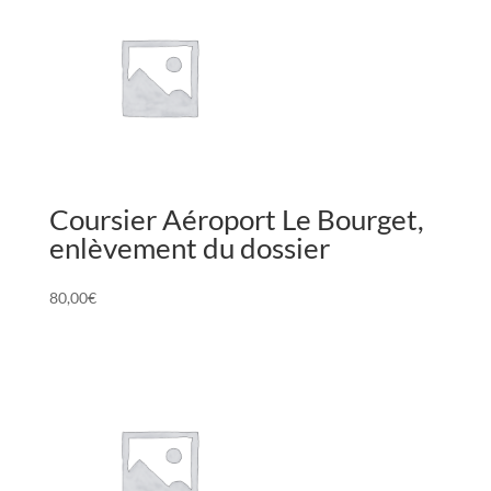
par
DHL
Coursier Aéroport Le Bourget,
enlèvement du dossier
80,00
€