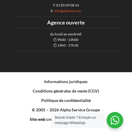
T: 01 85 09 08 14
E:
info@alsvisa.com
Agence ouverte
du lundi au vendredi
🕘 9h00 - 13h00
🕘 14h0 - 17h30
Informations juridiques
Conditions générales de vente (CGV)
Politique de confidentialité
© 2005 – 2026 Alpha Service Groupe
Besoin d'aide ? Envoyer un
Site web créé par Alpha Service Groupe
message WhatsApp