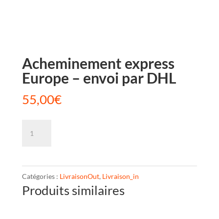
Acheminement express
Europe – envoi par DHL
55,00
€
quantité
de
Acheminement
express
Catégories :
LivraisonOut
,
Livraison_in
Europe
Produits similaires
–
envoi